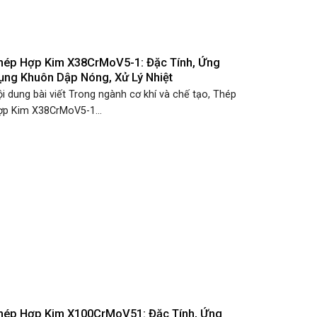
hép Hợp Kim X38CrMoV5-1: Đặc Tính, Ứng
ụng Khuôn Dập Nóng, Xử Lý Nhiệt
i dung bài viết Trong ngành cơ khí và chế tạo, Thép
ợp Kim X38CrMoV5-1...
hép Hợp Kim X100CrMoV51: Đặc Tính, Ứng