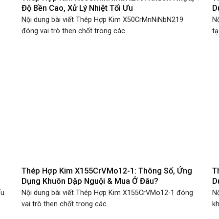
Độ Bền Cao, Xử Lý Nhiệt Tối Ưu
D
Nội dung bài viết Thép Hợp Kim X50CrMnNiNbN219
Nộ
đóng vai trò then chốt trong các...
tạ
Thép Hợp Kim X155CrVMo12-1: Thông Số, Ứng
T
Dụng Khuôn Dập Nguội & Mua Ở Đâu?
D
ếu
Nội dung bài viết Thép Hợp Kim X155CrVMo12-1 đóng
Nộ
vai trò then chốt trong các...
kh