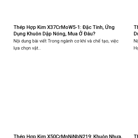
Thép Hợp Kim X37CrMoW5-1: Đặc Tính, Ứng
T
Dụng Khuôn Dập Nóng, Mua Ở Đâu?
D
Nội dung bài viết Trong ngành cơ khí và chế tạo, việc
Nộ
lựa chọn vật...
H
Thép Hợp Kim X50CrMnNiNbN219: Khuôn Nhựa,
T