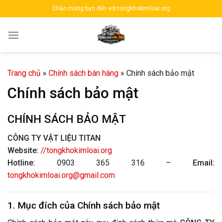
Skip
Chào mừng bạn đến với tongkhokimloai.org
to
content
Trang chủ
»
Chính sách bán hàng
»
Chính sách bảo mật
Chính sách bảo mật
CHÍNH SÁCH BẢO MẬT
CÔNG TY VẬT LIỆU TITAN
Website:
//tongkhokimloai.org
Hotline:
0903 365 316 –
Email:
tongkhokimloai.org@gmail.com
1. Mục đích của Chính sách bảo mật