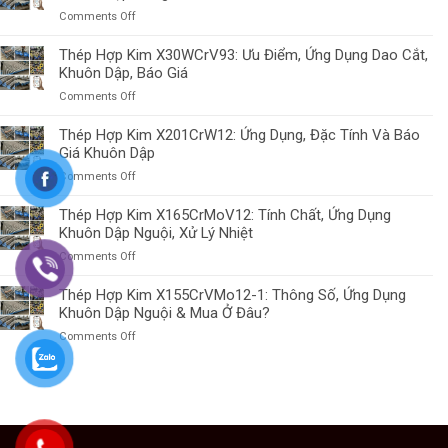
X37CrMoW5-
Dụng
Bảng
on
Comments Off
1:
Khuôn
Giá
Thép
Đặc
Dập
Hợp
Thép Hợp Kim X30WCrV93: Ưu Điểm, Ứng Dụng Dao Cắt,
Tính,
Nóng,
Kim
Khuôn Dập, Báo Giá
Ứng
Xử
X32CrMoV3-
Dụng
Lý
on
Comments Off
3:
Khuôn
Nhiệt
Thép
Tính
Dập
Hợp
Thép Hợp Kim X201CrW12: Ứng Dụng, Đặc Tính Và Báo
Chất,
Nóng,
Kim
Giá Khuôn Dập
Ứng
Mua
X30WCrV93:
Dụng
Ở
on
Comments Off
Ưu
Khuôn
Đâu?
Thép
Điểm,
Dập
Hợp
Thép Hợp Kim X165CrMoV12: Tính Chất, Ứng Dụng
Ứng
Nóng,
Kim
Khuôn Dập Nguội, Xử Lý Nhiệt
Dụng
Mua
X201CrW12:
Dao
Ở
on
Comments Off
Ứng
Cắt,
Đâu?
Thép
Dụng,
Khuôn
Hợp
Thép Hợp Kim X155CrVMo12-1: Thông Số, Ứng Dụng
Đặc
Dập,
Kim
Khuôn Dập Nguội & Mua Ở Đâu?
Tính
Báo
X165CrMoV12:
Và
Giá
on
Comments Off
Tính
Báo
Thép
Chất,
Giá
Hợp
Ứng
Khuôn
Kim
Dụng
Dập
X155CrVMo12-
Khuôn
1:
Dập
Thông
Nguội,