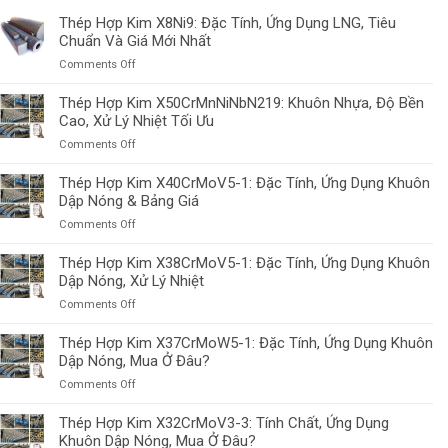
Thép Hợp Kim X8Ni9: Đặc Tính, Ứng Dụng LNG, Tiêu
Chuẩn Và Giá Mới Nhất
on
Comments Off
Thép
Hợp
Thép Hợp Kim X50CrMnNiNbN219: Khuôn Nhựa, Độ Bền
Kim
Cao, Xử Lý Nhiệt Tối Ưu
X8Ni9:
on
Comments Off
Đặc
Thép
Tính,
Hợp
Thép Hợp Kim X40CrMoV5-1: Đặc Tính, Ứng Dụng Khuôn
Ứng
Kim
Dập Nóng & Bảng Giá
Dụng
X50CrMnNiNbN219:
LNG,
on
Comments Off
Khuôn
Tiêu
Thép
Nhựa,
Chuẩn
Hợp
Thép Hợp Kim X38CrMoV5-1: Đặc Tính, Ứng Dụng Khuôn
Độ
Và
Kim
Dập Nóng, Xử Lý Nhiệt
Bền
Giá
X40CrMoV5-
Cao,
Mới
on
Comments Off
1:
Xử
Nhất
Thép
Đặc
Lý
Hợp
Thép Hợp Kim X37CrMoW5-1: Đặc Tính, Ứng Dụng Khuôn
Tính,
Nhiệt
Kim
Dập Nóng, Mua Ở Đâu?
Ứng
Tối
X38CrMoV5-
Dụng
Ưu
on
Comments Off
1:
Khuôn
Thép
Đặc
Dập
Hợp
Thép Hợp Kim X32CrMoV3-3: Tính Chất, Ứng Dụng
Tính,
Nóng
Kim
Khuôn Dập Nóng, Mua Ở Đâu?
Ứng
&