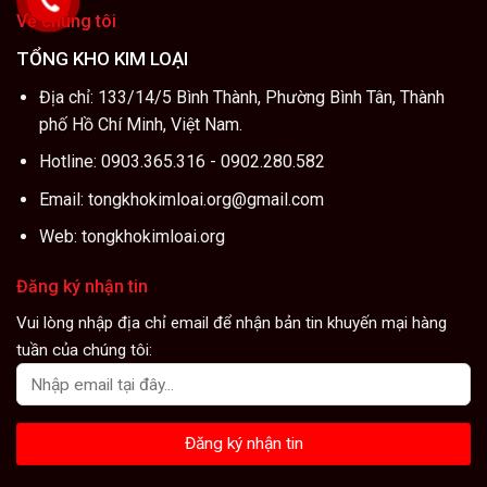
Số,
Xử
Về chúng tôi
Ứng
Lý
Dụng
Nhiệt
TỔNG KHO KIM LOẠI
Khuôn
Dập
Địa chỉ: 133/14/5 Bình Thành, Phường Bình Tân, Thành
Nguội
&
phố Hồ Chí Minh, Việt Nam.
Mua
Ở
Hotline: 0903.365.316 - 0902.280.582
Đâu?
Email: tongkhokimloai.org@gmail.com
Web: tongkhokimloai.org
Đăng ký nhận tin
Vui lòng nhập địa chỉ email để nhận bản tin khuyến mại hàng
tuần của chúng tôi: