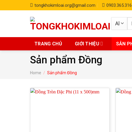
Skip
tongkhokimloai.org@gmail.com
0903.365.316
to
content
S
fo
TRANG CHỦ
GIỚI THIỆU
SẢN P
Sản phẩm Đồng
Home
/
Sản phẩm Đồng