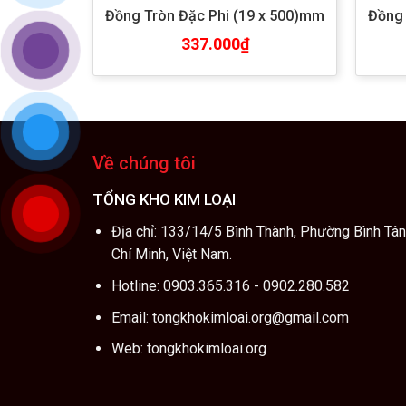
Đồng Tròn Đặc Phi (19 x 500)mm
Đồng 
337.000
₫
Về chúng tôi
TỔNG KHO KIM LOẠI
Địa chỉ: 133/14/5 Bình Thành, Phường Bình Tâ
Chí Minh, Việt Nam.
Hotline: 0903.365.316 - 0902.280.582
Email: tongkhokimloai.org@gmail.com
Web: tongkhokimloai.org