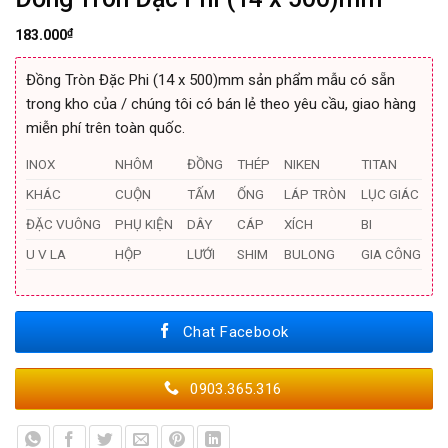
₫
183.000
Đồng Tròn Đặc Phi (14 x 500)mm sản phẩm mẫu có sẵn
trong kho của / chúng tôi có bán lẻ theo yêu cầu, giao hàng
miễn phí trên toàn quốc.
INOX
NHÔM
ĐỒNG
THÉP
NIKEN
TITAN
KHÁC
CUỘN
TẤM
ỐNG
LÁP TRÒN
LỤC GIÁC
ĐẶC VUÔNG
PHỤ KIỆN
DÂY
CÁP
XÍCH
BI
U V LA
HỘP
LƯỚI
SHIM
BULONG
GIA CÔNG
Chat Facebook
0903.365.316