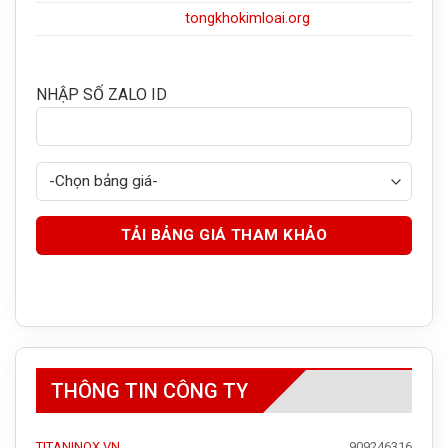
tongkhokimloai.org
NHẬP SỐ ZALO ID
THÔNG TIN CÔNG TY
TITANINOX.VN
909246316