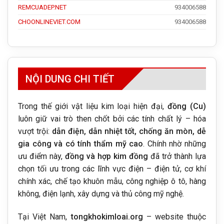
REMCUADEP.NET
934006588
CHOONLINEVIET.COM
934006588
NỘI DUNG CHI TIẾT
Trong thế giới vật liệu kim loại hiện đại,
đồng (Cu)
luôn giữ vai trò then chốt bởi các tính chất lý – hóa
vượt trội:
dẫn điện, dẫn nhiệt tốt, chống ăn mòn, dễ
gia công và có tính thẩm mỹ cao
. Chính nhờ những
ưu điểm này,
đồng và hợp kim đồng
đã trở thành lựa
chọn tối ưu trong các lĩnh vực điện – điện tử, cơ khí
chính xác, chế tạo khuôn mẫu, công nghiệp ô tô, hàng
không, điện lạnh, xây dựng và thủ công mỹ nghệ.
Tại Việt Nam,
tongkhokimloai.org
– website thuộc