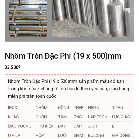
Nhôm Tròn Đặc Phi (19 x 500)mm
₫
33.500
Nhôm Tròn Đặc Phi (19 x 500)mm sản phẩm mẫu có sẵn
trong kho của / chúng tôi có bán lẻ theo yêu cầu, giao hàng
miễn phí trên toàn quốc.
INOX
NHÔM
ĐỒNG
THÉP
NIKEN
TITAN
KHÁC
CUỘN
TẤM
ỐNG
LÁP TRÒN
LỤC GIÁC
ĐẶC VUÔNG
PHỤ KIỆN
DÂY
CÁP
XÍCH
BI
U V LA
HỘP
LƯỚI
SHIM
BULONG
GIA CÔNG