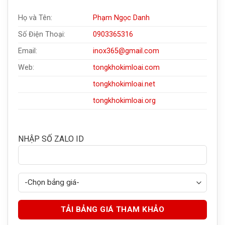
Họ và Tên:
Phạm Ngọc Danh
Số Điện Thoại:
0903365316
Email:
inox365@gmail.com
Web:
tongkhokimloai.com
tongkhokimloai.net
tongkhokimloai.org
NHẬP SỐ ZALO ID