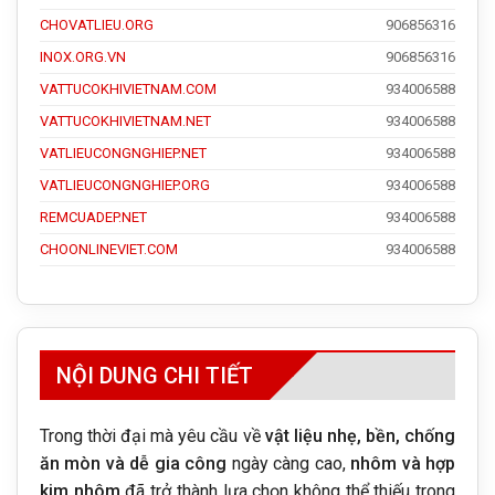
CHOVATLIEU.ORG
906856316
INOX.ORG.VN
906856316
VATTUCOKHIVIETNAM.COM
934006588
VATTUCOKHIVIETNAM.NET
934006588
VATLIEUCONGNGHIEP.NET
934006588
VATLIEUCONGNGHIEP.ORG
934006588
REMCUADEP.NET
934006588
CHOONLINEVIET.COM
934006588
NỘI DUNG CHI TIẾT
Trong thời đại mà yêu cầu về
vật liệu nhẹ, bền, chống
ăn mòn và dễ gia công
ngày càng cao,
nhôm và hợp
kim nhôm
đã trở thành lựa chọn không thể thiếu trong