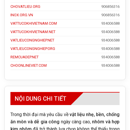
CHOVATLIEU.ORG
906856316
INOX.ORG.VN
906856316
VATTUCOKHIVIETNAM.COM
934006588
VATTUCOKHIVIETNAM.NET
934006588
VATLIEUCONGNGHIEP.NET
934006588
VATLIEUCONGNGHIEP.ORG
934006588
REMCUADEP.NET
934006588
CHOONLINEVIET.COM
934006588
NỘI DUNG CHI TIẾT
Trong thời đại mà yêu cầu về
vật liệu nhẹ, bền, chống
ăn mòn và dễ gia công
ngày càng cao,
nhôm và hợp
kim nhôm
đã trở thành lựa chọn không thể thiếu trong