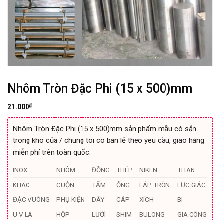
Nhôm Tròn Đặc Phi (15 x 500)mm
₫
21.000
Nhôm Tròn Đặc Phi (15 x 500)mm sản phẩm mẫu có sẵn
trong kho của / chúng tôi có bán lẻ theo yêu cầu, giao hàng
miễn phí trên toàn quốc.
INOX
NHÔM
ĐỒNG
THÉP
NIKEN
TITAN
KHÁC
CUỘN
TẤM
ỐNG
LÁP TRÒN
LỤC GIÁC
ĐẶC VUÔNG
PHỤ KIỆN
DÂY
CÁP
XÍCH
BI
U V LA
HỘP
LƯỚI
SHIM
BULONG
GIA CÔNG