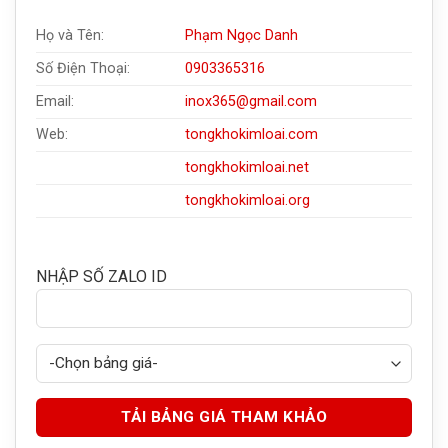
Họ và Tên:
Phạm Ngọc Danh
Số Điện Thoại:
0903365316
Email:
inox365@gmail.com
Web:
tongkhokimloai.com
tongkhokimloai.net
tongkhokimloai.org
NHẬP SỐ ZALO ID