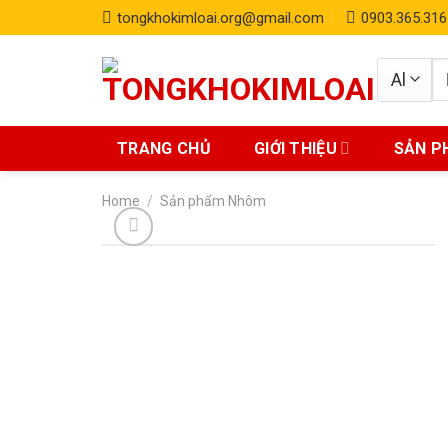
Skip
tongkhokimloai.org@gmail.com
0903.365.316
to
content
S
fo
TRANG CHỦ
GIỚI THIỆU
SẢN P
Home
/
Sản phẩm Nhôm