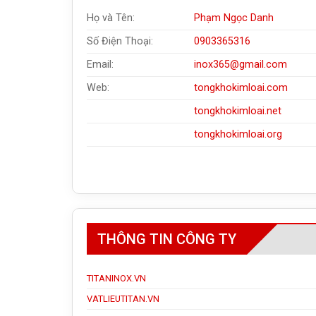
Họ và Tên:
Phạm Ngọc Danh
Số Điện Thoại:
0903365316
Email:
inox365@gmail.com
Web:
tongkhokimloai.com
tongkhokimloai.net
tongkhokimloai.org
THÔNG TIN CÔNG TY
TITANINOX.VN
VATLIEUTITAN.VN