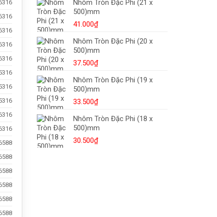
Nhôm Tròn Đặc Phi (21 x
6316
Dập
500)mm
Nóng,
6316
Mua
41.000
₫
6316
Ở
Đâu?
Nhôm Tròn Đặc Phi (20 x
6316
500)mm
6316
37.500
₫
5316
Nhôm Tròn Đặc Phi (19 x
5316
500)mm
5316
33.500
₫
6316
Nhôm Tròn Đặc Phi (18 x
500)mm
6316
30.500
₫
6588
6588
6588
6588
6588
6588