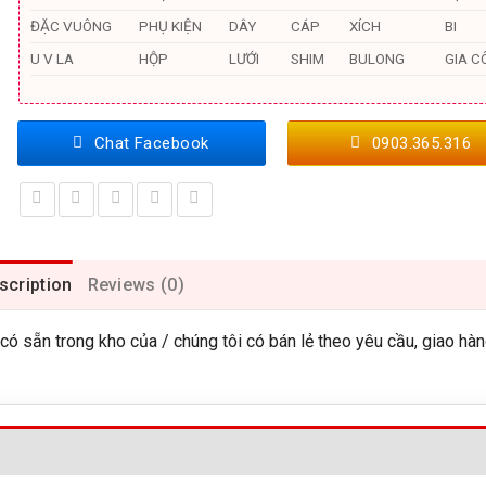
ĐẶC VUÔNG
PHỤ KIỆN
DÂY
CÁP
XÍCH
BI
U V LA
HỘP
LƯỚI
SHIM
BULONG
GIA C
Chat Facebook
0903.365.316
scription
Reviews (0)
sẵn trong kho của / chúng tôi có bán lẻ theo yêu cầu, giao hà