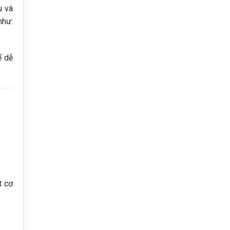
u và
như:
ể dễ
t cơ