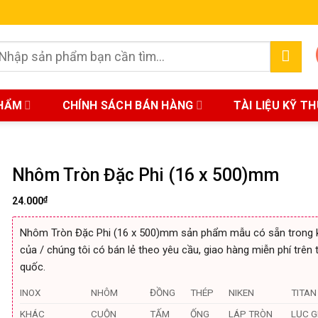
earch
r:
HẨM
CHÍNH SÁCH BÁN HÀNG
TÀI LIỆU KỸ T
Nhôm Tròn Đặc Phi (16 x 500)mm
₫
24.000
Nhôm Tròn Đặc Phi (16 x 500)mm sản phẩm mẫu có sẵn trong 
của / chúng tôi có bán lẻ theo yêu cầu, giao hàng miễn phí trên 
quốc.
INOX
NHÔM
ĐỒNG
THÉP
NIKEN
TITAN
KHÁC
CUỘN
TẤM
ỐNG
LÁP TRÒN
LỤC G