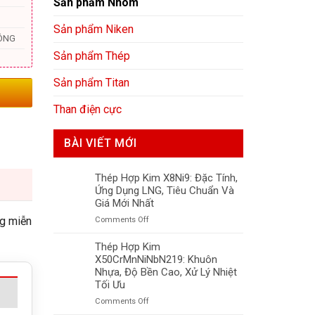
Sản phẩm Nhôm
Sản phẩm Niken
ÔNG
Sản phẩm Thép
Sản phẩm Titan
Than điện cực
BÀI VIẾT MỚI
Thép Hợp Kim X8Ni9: Đặc Tính,
Ứng Dụng LNG, Tiêu Chuẩn Và
Giá Mới Nhất
ng miễn
on
Comments Off
Thép
Hợp
Thép Hợp Kim
Kim
X50CrMnNiNbN219: Khuôn
X8Ni9:
Nhựa, Độ Bền Cao, Xử Lý Nhiệt
Đặc
Tối Ưu
Tính,
on
Comments Off
Ứng
Thép
Dụng