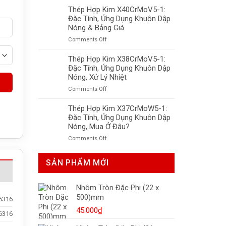
Hợp
Thép Hợp Kim X40CrMoV5-1:
LNG,
Kim
Tiêu
Đặc Tính, Ứng Dụng Khuôn Dập
X50CrMnNiNbN219:
Chuẩn
Nóng & Bảng Giá
Khuôn
Và
on
Comments Off
Nhựa,
Giá
Thép
Độ
Mới
Hợp
Thép Hợp Kim X38CrMoV5-1:
Bền
Nhất
Kim
Đặc Tính, Ứng Dụng Khuôn Dập
Cao,
X40CrMoV5-
Xử
Nóng, Xử Lý Nhiệt
1:
Lý
on
Comments Off
Đặc
Nhiệt
Thép
Tính,
Tối
Hợp
Thép Hợp Kim X37CrMoW5-1:
Ứng
Ưu
Kim
Đặc Tính, Ứng Dụng Khuôn Dập
Dụng
X38CrMoV5-
Khuôn
Nóng, Mua Ở Đâu?
1:
Dập
on
Comments Off
Đặc
Nóng
Thép
Tính,
&
Hợp
Ứng
Bảng
SẢN PHẨM MỚI
Kim
Dụng
Giá
X37CrMoW5-
Khuôn
1:
Dập
Nhôm Tròn Đặc Phi (22 x
Đặc
Nóng,
500)mm
Tính,
6316
Xử
Ứng
Lý
45.000
₫
6316
Dụng
Nhiệt
Khuôn