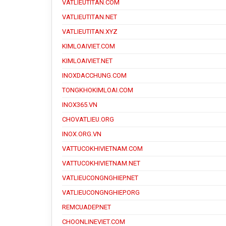
VATLIEUTITAN.COM
VATLIEUTITAN.NET
VATLIEUTITAN.XYZ
KIMLOAIVIET.COM
KIMLOAIVIET.NET
INOXDACCHUNG.COM
TONGKHOKIMLOAI.COM
INOX365.VN
CHOVATLIEU.ORG
INOX.ORG.VN
VATTUCOKHIVIETNAM.COM
VATTUCOKHIVIETNAM.NET
VATLIEUCONGNGHIEP.NET
VATLIEUCONGNGHIEP.ORG
REMCUADEP.NET
CHOONLINEVIET.COM