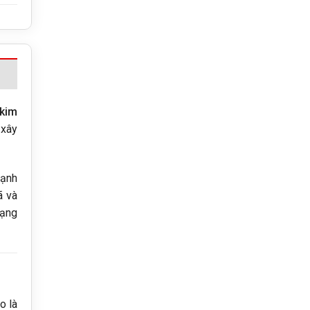
kim
 xây
mạnh
 và
dạng
o là