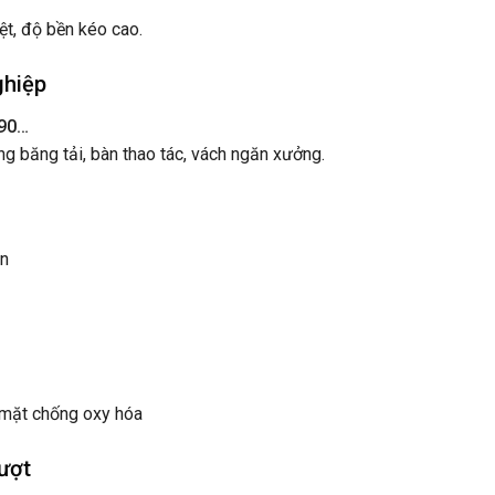
iệt, độ bền kéo cao.
ghiệp
x90…
 băng tải, bàn thao tác, vách ngăn xưởng.
àn
mặt chống oxy hóa
ượt