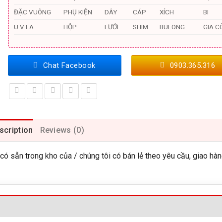
ĐẶC VUÔNG
PHỤ KIỆN
DÂY
CÁP
XÍCH
BI
U V LA
HỘP
LƯỚI
SHIM
BULONG
GIA C
Chat Facebook
0903.365.316
scription
Reviews (0)
sẵn trong kho của / chúng tôi có bán lẻ theo yêu cầu, giao hà