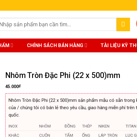
earch
r:
HẨM
CHÍNH SÁCH BÁN HÀNG
TÀI LIỆU KỸ T
Nhôm Tròn Đặc Phi (22 x 500)mm
₫
45.000
Nhôm Tròn Đặc Phi (22 x 500)mm sản phẩm mẫu có sẵn trong 
của / chúng tôi có bán lẻ theo yêu cầu, giao hàng miễn phí trên 
quốc.
INOX
NHÔM
ĐỒNG
THÉP
NIKEN
TITAN
KHÁC
CUỘN
TẤM
ỐNG
LÁP TRÒN
LỤC G