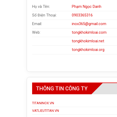
Họ và Tên:
Phạm Ngọc Danh
Số Điện Thoại:
0903365316
Email:
inox365@gmail.com
Web:
tongkhokimloai.com
tongkhokimloai.net
tongkhokimloai.org
THÔNG TIN CÔNG TY
TITANINOX.VN
VATLIEUTITAN.VN