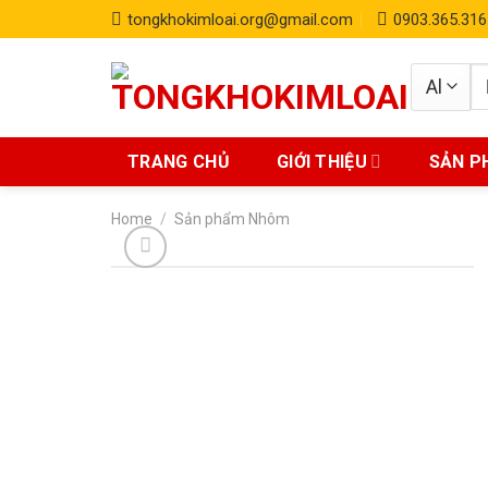
Skip
tongkhokimloai.org@gmail.com
0903.365.316
to
content
S
fo
TRANG CHỦ
GIỚI THIỆU
SẢN P
Home
/
Sản phẩm Nhôm