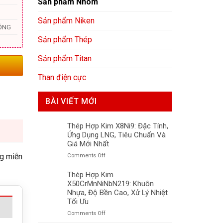
Sản phẩm Nhôm
Sản phẩm Niken
ÔNG
Sản phẩm Thép
Sản phẩm Titan
Than điện cực
BÀI VIẾT MỚI
Thép Hợp Kim X8Ni9: Đặc Tính,
Ứng Dụng LNG, Tiêu Chuẩn Và
Giá Mới Nhất
ng miễn
on
Comments Off
Thép
Hợp
Thép Hợp Kim
Kim
X50CrMnNiNbN219: Khuôn
X8Ni9:
Nhựa, Độ Bền Cao, Xử Lý Nhiệt
Đặc
Tối Ưu
Tính,
on
Comments Off
Ứng
Thép
Dụng