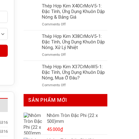
Hợp
Thép Hợp Kim X40CrMoV5-1:
LNG,
Kim
Tiêu
Đặc Tính, Ứng Dụng Khuôn Dập
X50CrMnNiNbN219:
Chuẩn
Nóng & Bảng Giá
Khuôn
Và
on
Comments Off
Nhựa,
Giá
Thép
Độ
Mới
Hợp
Thép Hợp Kim X38CrMoV5-1:
Bền
Nhất
Kim
Đặc Tính, Ứng Dụng Khuôn Dập
Cao,
X40CrMoV5-
Xử
Nóng, Xử Lý Nhiệt
1:
Lý
on
Comments Off
Đặc
Nhiệt
Thép
Tính,
Tối
Hợp
Thép Hợp Kim X37CrMoW5-1:
Ứng
Ưu
Kim
Đặc Tính, Ứng Dụng Khuôn Dập
Dụng
X38CrMoV5-
Khuôn
Nóng, Mua Ở Đâu?
1:
Dập
on
Comments Off
Đặc
Nóng
Thép
Tính,
&
Hợp
Ứng
Bảng
SẢN PHẨM MỚI
Kim
Dụng
Giá
X37CrMoW5-
Khuôn
1:
Dập
Nhôm Tròn Đặc Phi (22 x
Đặc
Nóng,
500)mm
Tính,
6316
Xử
Ứng
Lý
45.000
₫
6316
Dụng
Nhiệt
Khuôn