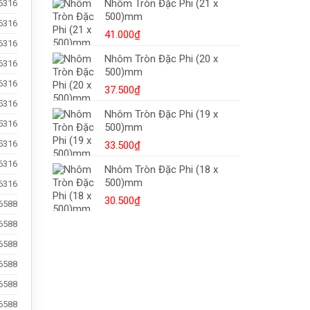
Nhôm Tròn Đặc Phi (21 x
6316
Dập
500)mm
Nóng,
6316
Mua
41.000
₫
6316
Ở
Đâu?
Nhôm Tròn Đặc Phi (20 x
6316
500)mm
6316
37.500
₫
5316
Nhôm Tròn Đặc Phi (19 x
5316
500)mm
5316
33.500
₫
6316
Nhôm Tròn Đặc Phi (18 x
500)mm
6316
30.500
₫
6588
6588
6588
6588
6588
6588