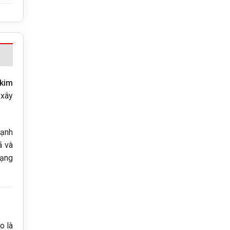
kim
 xây
mạnh
 và
dạng
o là