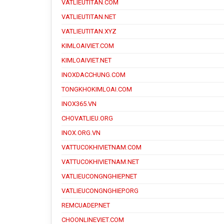
VATLIEUTITAN.COM
VATLIEUTITAN.NET
VATLIEUTITAN.XYZ
KIMLOAIVIET.COM
KIMLOAIVIET.NET
INOXDACCHUNG.COM
TONGKHOKIMLOAI.COM
INOX365.VN
CHOVATLIEU.ORG
INOX.ORG.VN
VATTUCOKHIVIETNAM.COM
VATTUCOKHIVIETNAM.NET
VATLIEUCONGNGHIEP.NET
VATLIEUCONGNGHIEP.ORG
REMCUADEP.NET
CHOONLINEVIET.COM