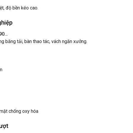
iệt, độ bền kéo cao.
ghiệp
x90…
 băng tải, bàn thao tác, vách ngăn xưởng.
àn
mặt chống oxy hóa
ượt