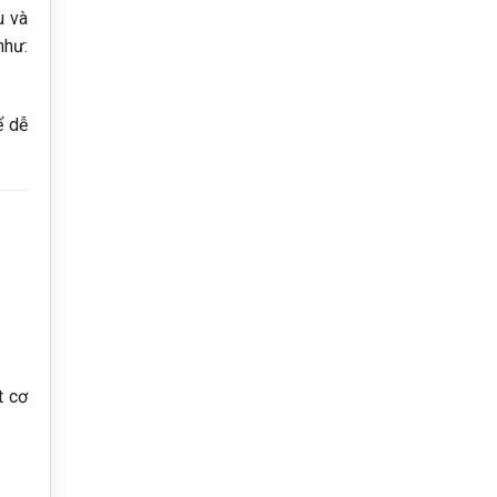
u và
như:
ể dễ
t cơ