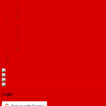
Sản phẩm Niken
Sản phẩm Titan
Than điện cực
Sản phẩm khác
Chính sách bán hàng
Chính sách ấn bản
Chính sách bảo hành
Chính sách bảo mật
Chính sách đổi trả
Chính sách thanh toán
Chính sách vận chuyển
Tài liệu kỹ thuật
Liên hệ
Login
Login