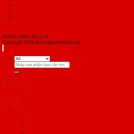
Sản phẩm Nhôm
Sản phẩm Niken
Sản phẩm Thép
Sản phẩm Titan
Hotline: 0903.365.316
Copyright 2026 © tongkhokimloai.org
Search
for:
Trang chủ
Giới thiệu
Tầm nhìn sứ mệnh
Tiêu chí hoạt động
Sản phẩm & Dịch vụ
Đơn vị trực thuộc
Sản phẩm
Sản phẩm Inox
Sản phẩm Nhôm
Sản phẩm Đồng
Sản phẩm Thép