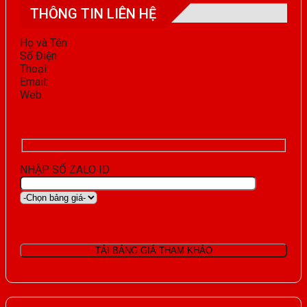
THÔNG TIN LIÊN HỆ
Họ và Tên:
Phạm Ngọc Danh
Số Điện
0903365316
Thoại:
Email:
inox365@gmail.com
Web:
tongkhokimloai.com
tongkhokimloai.net
tongkhokimloai.org
NHẬP SỐ ZALO ID