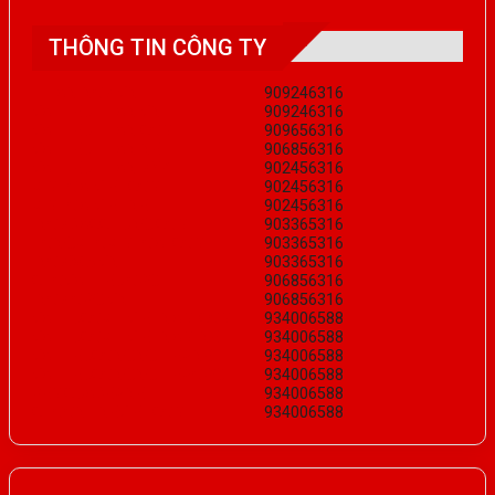
THÔNG TIN CÔNG TY
TITANINOX.VN
909246316
VATLIEUTITAN.VN
909246316
VATLIEUTITAN.COM
909656316
VATLIEUTITAN.NET
906856316
VATLIEUTITAN.XYZ
902456316
KIMLOAIVIET.COM
902456316
KIMLOAIVIET.NET
902456316
INOXDACCHUNG.COM
903365316
TONGKHOKIMLOAI.COM
903365316
INOX365.VN
903365316
CHOVATLIEU.ORG
906856316
INOX.ORG.VN
906856316
VATTUCOKHIVIETNAM.COM
934006588
VATTUCOKHIVIETNAM.NET
934006588
VATLIEUCONGNGHIEP.NET
934006588
VATLIEUCONGNGHIEP.ORG
934006588
REMCUADEP.NET
934006588
CHOONLINEVIET.COM
934006588