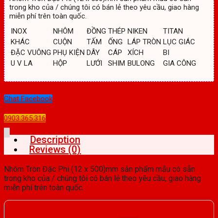
trong kho của / chúng tôi có bán lẻ theo yêu cầu, giao hàng
miễn phí trên toàn quốc.
INOX
NHÔM
ĐỒNG
THÉP
NIKEN
TITAN
KHÁC
CUỘN
TẤM
ỐNG
LÁP TRÒN
LỤC GIÁC
ĐẶC VUÔNG
PHỤ KIỆN
DÂY
CÁP
XÍCH
BI
U V LA
HỘP
LƯỚI
SHIM
BULONG
GIA CÔNG
Chat Facebook
0903.365.316
Description
Reviews (0)
Nhôm Tròn Đặc Phi (12 x 500)mm sản phẩm mẫu có sẵn
trong kho của / chúng tôi có bán lẻ theo yêu cầu, giao hàng
miễn phí trên toàn quốc.