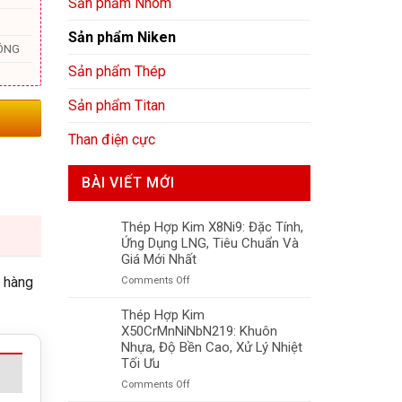
Sản phẩm Nhôm
Sản phẩm Niken
ÔNG
Sản phẩm Thép
Sản phẩm Titan
Than điện cực
BÀI VIẾT MỚI
Thép Hợp Kim X8Ni9: Đặc Tính,
Ứng Dụng LNG, Tiêu Chuẩn Và
Giá Mới Nhất
o hàng
on
Comments Off
Thép
Hợp
Thép Hợp Kim
Kim
X50CrMnNiNbN219: Khuôn
X8Ni9:
Nhựa, Độ Bền Cao, Xử Lý Nhiệt
Đặc
Tối Ưu
Tính,
on
Comments Off
Ứng
Thép
Dụng