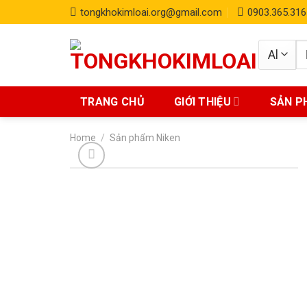
Skip
tongkhokimloai.org@gmail.com
0903.365.316
to
content
S
fo
TRANG CHỦ
GIỚI THIỆU
SẢN P
Home
/
Sản phẩm Niken