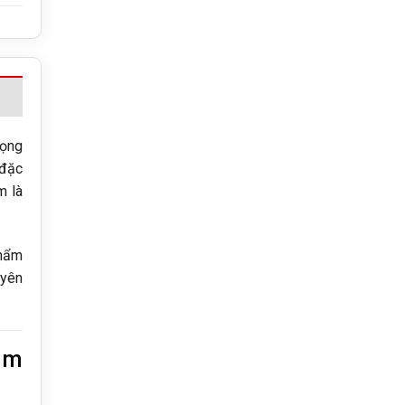
rọng
 đặc
m là
phẩm
uyên
im