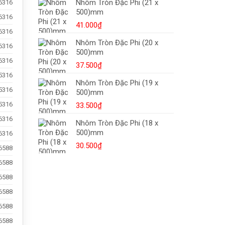
Nhôm Tròn Đặc Phi (21 x
6316
Dập
500)mm
Nóng,
6316
Mua
41.000
₫
6316
Ở
Đâu?
Nhôm Tròn Đặc Phi (20 x
6316
500)mm
6316
37.500
₫
5316
Nhôm Tròn Đặc Phi (19 x
5316
500)mm
5316
33.500
₫
6316
Nhôm Tròn Đặc Phi (18 x
500)mm
6316
30.500
₫
6588
6588
6588
6588
6588
6588