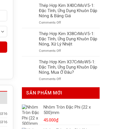
Hợp
Thép Hợp Kim X40CrMoV5-1:
LNG,
Kim
Tiêu
Đặc Tính, Ứng Dụng Khuôn Dập
X50CrMnNiNbN219:
Chuẩn
Nóng & Bảng Giá
Khuôn
Và
on
Comments Off
Nhựa,
Giá
Thép
Độ
Mới
Hợp
Thép Hợp Kim X38CrMoV5-1:
Bền
Nhất
Kim
Đặc Tính, Ứng Dụng Khuôn Dập
Cao,
X40CrMoV5-
Xử
Nóng, Xử Lý Nhiệt
1:
Lý
on
Comments Off
Đặc
Nhiệt
Thép
Tính,
Tối
Hợp
Thép Hợp Kim X37CrMoW5-1:
Ứng
Ưu
Kim
Đặc Tính, Ứng Dụng Khuôn Dập
Dụng
X38CrMoV5-
Khuôn
Nóng, Mua Ở Đâu?
1:
Dập
on
Comments Off
Đặc
Nóng
Thép
Tính,
&
Hợp
Ứng
Bảng
SẢN PHẨM MỚI
Kim
Dụng
Giá
X37CrMoW5-
Khuôn
1:
Dập
Nhôm Tròn Đặc Phi (22 x
Đặc
Nóng,
500)mm
Tính,
6316
Xử
Ứng
Lý
45.000
₫
6316
Dụng
Nhiệt
Khuôn