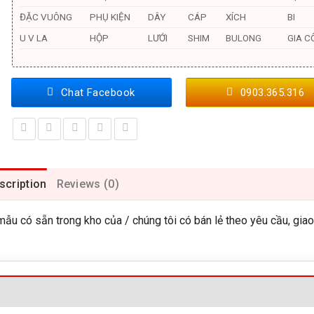
ĐẶC VUÔNG
PHỤ KIỆN
DÂY
CÁP
XÍCH
BI
U V LA
HỘP
LƯỚI
SHIM
BULONG
GIA C
Chat Facebook
0903.365.316
scription
Reviews (0)
u có sẵn trong kho của / chúng tôi có bán lẻ theo yêu cầu, gia