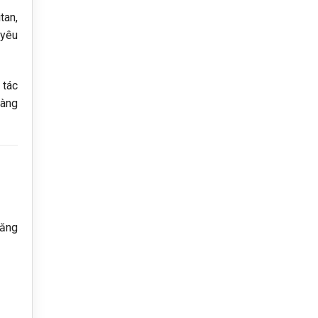
tan,
 yêu
 tác
hàng
năng