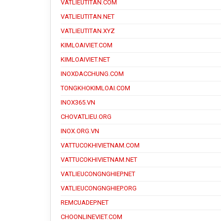
VATLIEUTITAN.COM
VATLIEUTITAN.NET
VATLIEUTITAN.XYZ
KIMLOAIVIET.COM
KIMLOAIVIET.NET
INOXDACCHUNG.COM
TONGKHOKIMLOAI.COM
INOX365.VN
CHOVATLIEU.ORG
INOX.ORG.VN
VATTUCOKHIVIETNAM.COM
VATTUCOKHIVIETNAM.NET
VATLIEUCONGNGHIEP.NET
VATLIEUCONGNGHIEP.ORG
REMCUADEP.NET
CHOONLINEVIET.COM