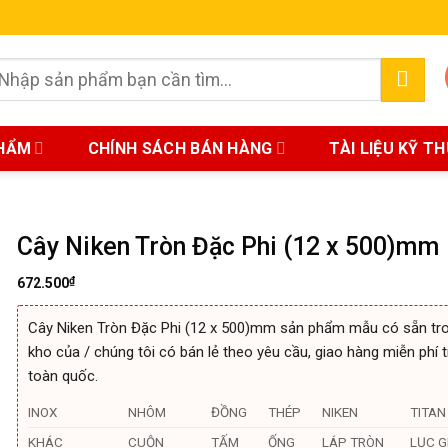
earch
r:
HẨM
CHÍNH SÁCH BÁN HÀNG
TÀI LIỆU KỸ T
Cây Niken Tròn Đặc Phi (12 x 500)mm
₫
672.500
Cây Niken Tròn Đặc Phi (12 x 500)mm sản phẩm mẫu có sẵn tr
kho của / chúng tôi có bán lẻ theo yêu cầu, giao hàng miễn phí t
toàn quốc.
INOX
NHÔM
ĐỒNG
THÉP
NIKEN
TITAN
KHÁC
CUỘN
TẤM
ỐNG
LÁP TRÒN
LỤC G