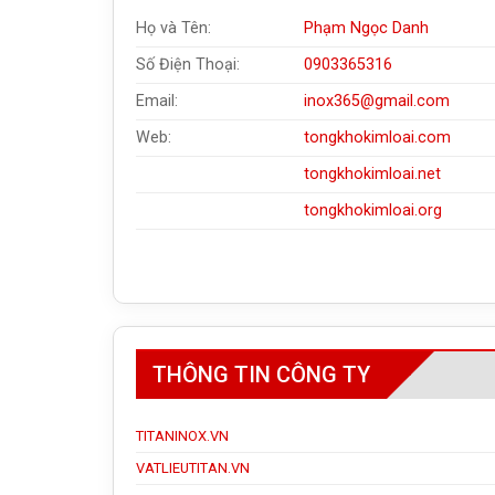
Họ và Tên:
Phạm Ngọc Danh
Số Điện Thoại:
0903365316
Email:
inox365@gmail.com
Web:
tongkhokimloai.com
tongkhokimloai.net
tongkhokimloai.org
THÔNG TIN CÔNG TY
TITANINOX.VN
VATLIEUTITAN.VN