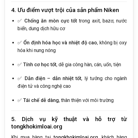
4. Ưu điểm vượt trội của sản phẩm Niken
✅
Chống ăn mòn cực tốt
trong axit, bazơ, nước
biển, dung dịch hữu cơ
✅
Ổn định hóa học và nhiệt độ cao
, không bị oxy
hóa khi nung nóng
✅
Tính cơ học tốt
, dễ gia công hàn, cán, uốn, tiện
✅
Dẫn điện – dẫn nhiệt tốt
, lý tưởng cho ngành
điện tử và công nghệ cao
✅
Tái chế dễ dàng
, thân thiện với môi trường
5. Dịch vụ kỹ thuật và hỗ trợ từ
tongkhokimloai.org
Khi mua hàng tại
tongkhokimloai.org
, khách hàng