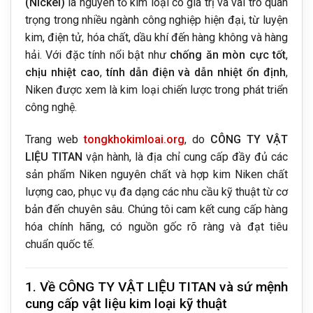
(Nickel)
là nguyên tố kim loại có giá trị và vai trò quan
trọng trong nhiều ngành công nghiệp hiện đại, từ luyện
kim, điện tử, hóa chất, dầu khí đến hàng không và hàng
hải. Với đặc tính nổi bật như
chống ăn mòn cực tốt
,
chịu nhiệt cao
,
tính dẫn điện và dẫn nhiệt ổn định
,
Niken được xem là kim loại chiến lược trong phát triển
công nghệ.
Trang web
tongkhokimloai.org
, do
CÔNG TY VẬT
LIỆU TITAN
vận hành, là địa chỉ cung cấp đầy đủ các
sản phẩm Niken nguyên chất và hợp kim Niken chất
lượng cao, phục vụ đa dạng các nhu cầu kỹ thuật từ cơ
bản đến chuyên sâu. Chúng tôi cam kết cung cấp hàng
hóa chính hãng, có nguồn gốc rõ ràng và đạt tiêu
chuẩn quốc tế.
1. Về CÔNG TY VẬT LIỆU TITAN và sứ mệnh
cung cấp vật liệu kim loại kỹ thuật