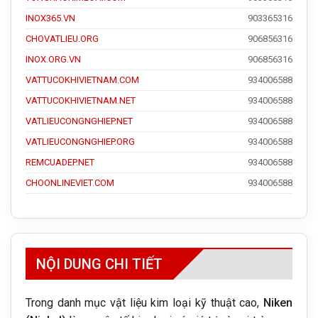
INOX365.VN
903365316
CHOVATLIEU.ORG
906856316
INOX.ORG.VN
906856316
VATTUCOKHIVIETNAM.COM
934006588
VATTUCOKHIVIETNAM.NET
934006588
VATLIEUCONGNGHIEP.NET
934006588
VATLIEUCONGNGHIEP.ORG
934006588
REMCUADEP.NET
934006588
CHOONLINEVIET.COM
934006588
NỘI DUNG CHI TIẾT
Trong danh mục vật liệu kim loại kỹ thuật cao,
Niken