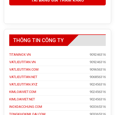
THÔNG TIN CÔNG TY
TITANINOX.VN
909246316
VATLIEUTITAN.VN
909246316
VATLIEUTITAN.COM
909656316
VATLIEUTITAN.NET
906856316
VATLIEUTITAN.XYZ
902456316
KIMLOAIVIET.COM
902456316
KIMLOAIVIET.NET
902456316
INOXDACCHUNG.COM
903365316
TONGKHOKIMLOAI.COM
903365316