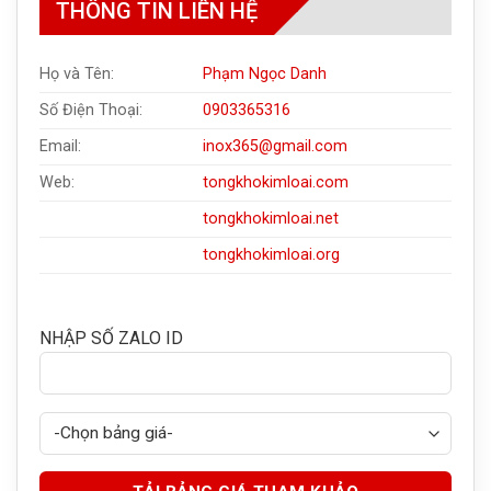
THÔNG TIN LIÊN HỆ
Họ và Tên:
Phạm Ngọc Danh
Số Điện Thoại:
0903365316
Email:
inox365@gmail.com
Web:
tongkhokimloai.com
tongkhokimloai.net
tongkhokimloai.org
NHẬP SỐ ZALO ID