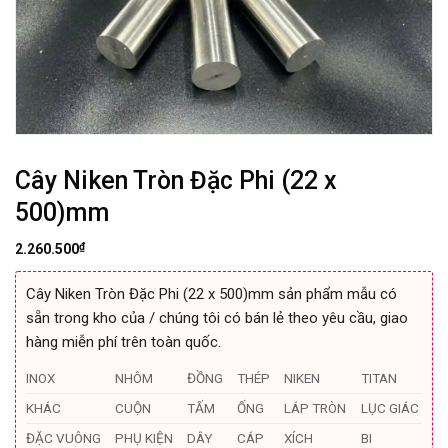
Cây Niken Tròn Đặc Phi (22 x
500)mm
₫
2.260.500
Cây Niken Tròn Đặc Phi (22 x 500)mm sản phẩm mẫu có
sẵn trong kho của / chúng tôi có bán lẻ theo yêu cầu, giao
hàng miễn phí trên toàn quốc.
INOX
NHÔM
ĐỒNG
THÉP
NIKEN
TITAN
KHÁC
CUỘN
TẤM
ỐNG
LÁP TRÒN
LỤC GIÁC
ĐẶC VUÔNG
PHỤ KIỆN
DÂY
CÁP
XÍCH
BI