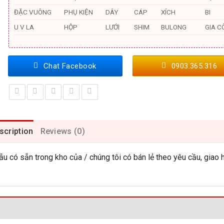
ĐẶC VUÔNG
PHỤ KIỆN
DÂY
CÁP
XÍCH
BI
U V LA
HỘP
LƯỚI
SHIM
BULONG
GIA C
Chat Facebook
0903.365.316
scription
Reviews (0)
có sẵn trong kho của / chúng tôi có bán lẻ theo yêu cầu, giao 