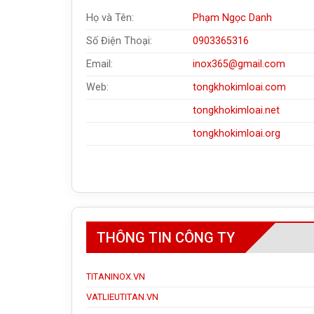
Họ và Tên:
Phạm Ngọc Danh
Số Điện Thoại:
0903365316
Email:
inox365@gmail.com
Web:
tongkhokimloai.com
tongkhokimloai.net
tongkhokimloai.org
THÔNG TIN CÔNG TY
TITANINOX.VN
VATLIEUTITAN.VN