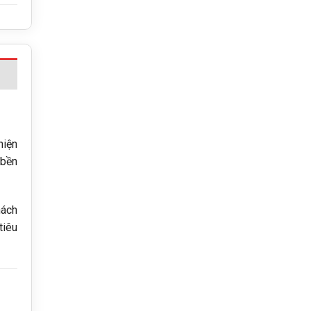
hiện
 bền
hách
tiêu