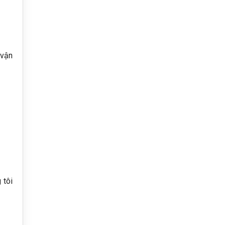
 vận
 tôi