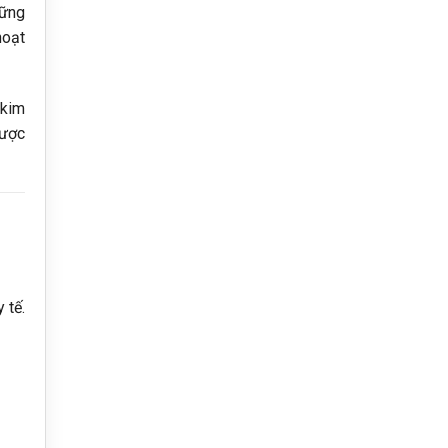
hững
hoạt
 kim
được
 tế.