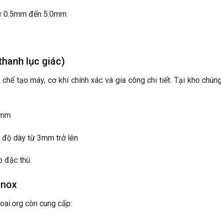
ừ 0.5mm đến 5.0mm
 thanh lục giác)
hế tạo máy, cơ khí chính xác và gia công chi tiết. Tại kho chúng
0mm
độ dày từ 3mm trở lên
p đặc thù
Inox
oai.org còn cung cấp: