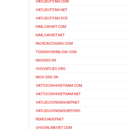
VATLIEUTITAN.COM
VATLIEUTITAN.NET
VATLIEUTITAN.XYZ
KIMLOAIVIET.COM
KIMLOAIVIET.NET
INOXDACCHUNG.COM
TONGKHOKIMLOAI.COM
INOX365.VN
CHOVATLIEU.ORG
INOX.ORG.VN
VATTUCOKHIVIETNAM.COM
VATTUCOKHIVIETNAM.NET
VATLIEUCONGNGHIEP.NET
VATLIEUCONGNGHIEP.ORG
REMCUADEP.NET
CHOONLINEVIET.COM