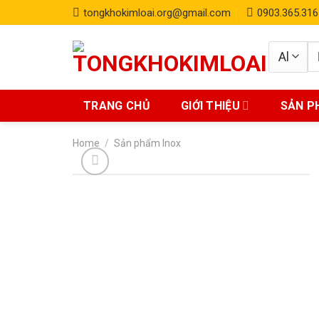
Skip
tongkhokimloai.org@gmail.com
0903.365.316
to
content
S
fo
TRANG CHỦ
GIỚI THIỆU
SẢN P
Home
/
Sản phẩm Inox