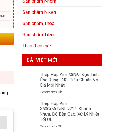
Sản phẩm Nhôm
Sản phẩm Niken
ÔNG
Sản phẩm Thép
Sản phẩm Titan
Than điện cực
BÀI VIẾT MỚI
Thép Hợp Kim X8Ni9: Đặc Tính,
Ứng Dụng LNG, Tiêu Chuẩn Và
Giá Mới Nhất
hàng
on
Comments Off
Thép
Hợp
Thép Hợp Kim
Kim
X50CrMnNiNbN219: Khuôn
X8Ni9:
Nhựa, Độ Bền Cao, Xử Lý Nhiệt
Đặc
Tối Ưu
Tính,
on
Comments Off
Ứng
Thép
Dụng