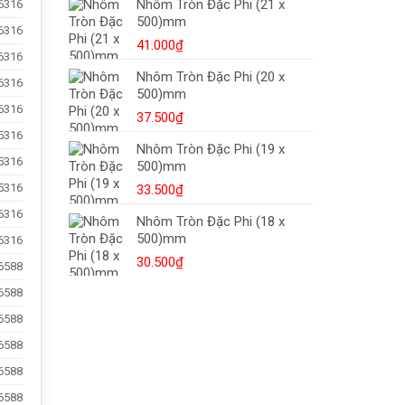
Nhôm Tròn Đặc Phi (21 x
6316
Dập
500)mm
Nóng,
6316
Mua
41.000
₫
6316
Ở
Đâu?
Nhôm Tròn Đặc Phi (20 x
6316
500)mm
6316
37.500
₫
5316
Nhôm Tròn Đặc Phi (19 x
5316
500)mm
5316
33.500
₫
6316
Nhôm Tròn Đặc Phi (18 x
500)mm
6316
30.500
₫
6588
6588
6588
6588
6588
6588