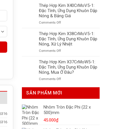
Hợp
Thép Hợp Kim X40CrMoV5-1:
LNG,
Kim
Tiêu
Đặc Tính, Ứng Dụng Khuôn Dập
X50CrMnNiNbN219:
Chuẩn
Nóng & Bảng Giá
Khuôn
Và
on
Comments Off
Nhựa,
Giá
Thép
Độ
Mới
Hợp
Thép Hợp Kim X38CrMoV5-1:
Bền
Nhất
Kim
Đặc Tính, Ứng Dụng Khuôn Dập
Cao,
X40CrMoV5-
Xử
Nóng, Xử Lý Nhiệt
1:
Lý
on
Comments Off
Đặc
Nhiệt
Thép
Tính,
Tối
Hợp
Thép Hợp Kim X37CrMoW5-1:
Ứng
Ưu
Kim
Đặc Tính, Ứng Dụng Khuôn Dập
Dụng
X38CrMoV5-
Khuôn
Nóng, Mua Ở Đâu?
1:
Dập
on
Comments Off
Đặc
Nóng
Thép
Tính,
&
Hợp
Ứng
Bảng
SẢN PHẨM MỚI
Kim
Dụng
Giá
X37CrMoW5-
Khuôn
1:
Dập
Nhôm Tròn Đặc Phi (22 x
Đặc
Nóng,
500)mm
Tính,
6316
Xử
Ứng
Lý
45.000
₫
6316
Dụng
Nhiệt
Khuôn