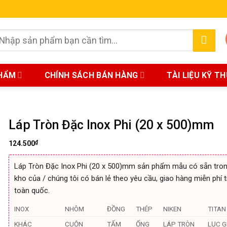
earch
r:
HẨM
CHÍNH SÁCH BÁN HÀNG
TÀI LIỆU KỸ T
Láp Tròn Đặc Inox Phi (20 x 500)mm
₫
124.500
Láp Tròn Đặc Inox Phi (20 x 500)mm sản phẩm mẫu có sẵn tro
kho của / chúng tôi có bán lẻ theo yêu cầu, giao hàng miễn phí t
toàn quốc.
INOX
NHÔM
ĐỒNG
THÉP
NIKEN
TITAN
KHÁC
CUỘN
TẤM
ỐNG
LÁP TRÒN
LỤC G