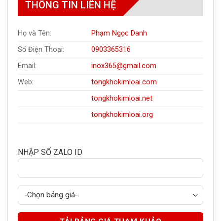
THÔNG TIN LIÊN HỆ
Họ và Tên:
Phạm Ngọc Danh
Số Điện Thoại:
0903365316
Email:
inox365@gmail.com
Web:
tongkhokimloai.com
tongkhokimloai.net
tongkhokimloai.org
NHẬP SỐ ZALO ID