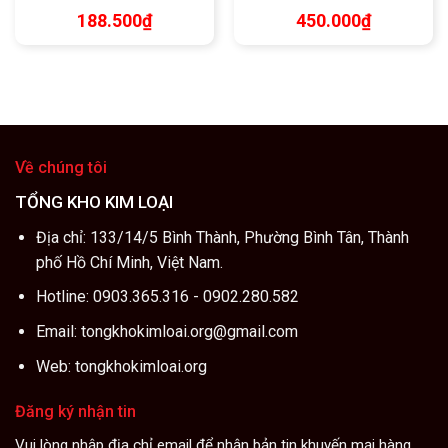
188.500
₫
450.000
₫
Về chúng tôi
TỔNG KHO KIM LOẠI
Địa chỉ: 133/14/5 Bình Thành, Phường Bình Tân, Thành
phố Hồ Chí Minh, Việt Nam.
Hotline: 0903.365.316 - 0902.280.582
Email: tongkhokimloai.org@gmail.com
Web: tongkhokimloai.org
Đăng ký nhận tin
Vui lòng nhập địa chỉ email để nhận bản tin khuyến mại hàng