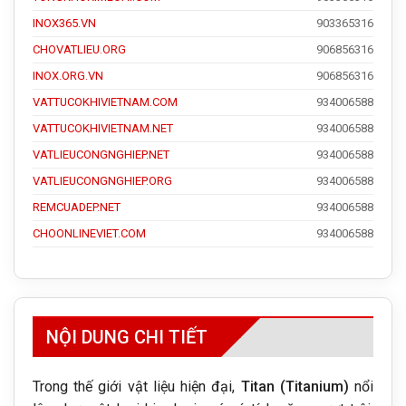
INOX365.VN
903365316
CHOVATLIEU.ORG
906856316
INOX.ORG.VN
906856316
VATTUCOKHIVIETNAM.COM
934006588
VATTUCOKHIVIETNAM.NET
934006588
VATLIEUCONGNGHIEP.NET
934006588
VATLIEUCONGNGHIEP.ORG
934006588
REMCUADEP.NET
934006588
CHOONLINEVIET.COM
934006588
NỘI DUNG CHI TIẾT
Trong thế giới vật liệu hiện đại,
Titan (Titanium)
nổi