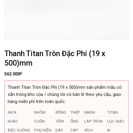
Thanh Titan Tròn Đặc Phi (19 x
500)mm
₫
562.000
Thanh Titan Tròn Đặc Phi (19 x 500)mm sản phẩm mẫu có
sẵn trong kho của / chúng tôi có bán lẻ theo yêu cầu, giao
hàng miễn phí trên toàn quốc.
INOX
NHÔM
ĐỒNG
THÉP
NIKEN
TITAN
KHÁC
CUỘN
TẤM
ỐNG
LÁP TRÒN
LỤC GIÁC
ĐẶC VUÔNG
PHỤ KIỆN
DÂY
CÁP
XÍCH
BI