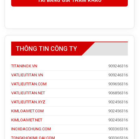
THÔNG TIN CÔNG TY
TITANINOX.VN
909246316
VATLIEUTITAN.VN
909246316
VATLIEUTITAN.COM
909656316
VATLIEUTITAN.NET
906856316
VATLIEUTITAN.XYZ
902456316
KIMLOAIVIET.COM
902456316
KIMLOAIVIET.NET
902456316
INOXDACCHUNG.COM
903365316
TONGKHOKIMLOAI.COM
903365316