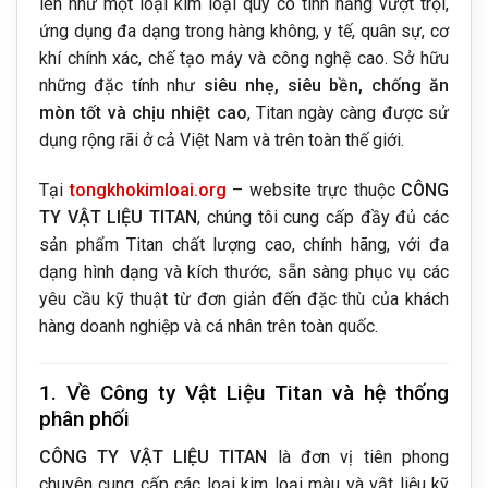
lên như một loại kim loại quý có tính năng vượt trội,
ứng dụng đa dạng trong hàng không, y tế, quân sự, cơ
khí chính xác, chế tạo máy và công nghệ cao. Sở hữu
những đặc tính như
siêu nhẹ, siêu bền, chống ăn
mòn tốt và chịu nhiệt cao
, Titan ngày càng được sử
dụng rộng rãi ở cả Việt Nam và trên toàn thế giới.
Tại
tongkhokimloai.org
– website trực thuộc
CÔNG
TY VẬT LIỆU TITAN
, chúng tôi cung cấp đầy đủ các
sản phẩm Titan chất lượng cao, chính hãng, với đa
dạng hình dạng và kích thước, sẵn sàng phục vụ các
yêu cầu kỹ thuật từ đơn giản đến đặc thù của khách
hàng doanh nghiệp và cá nhân trên toàn quốc.
1. Về Công ty Vật Liệu Titan và hệ thống
phân phối
CÔNG TY VẬT LIỆU TITAN
là đơn vị tiên phong
chuyên cung cấp các loại kim loại màu và vật liệu kỹ