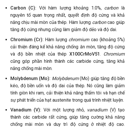
Carbon (C):
Với hàm lượng khoảng 1.0%,
carbon
là
nguyên tố quan trọng nhất, quyết định độ cứng và khả
năng chịu mài mòn của thép. Hàm lượng
carbon
cao giúp
tăng độ cứng nhưng cũng làm giảm độ dẻo và độ dai.
Chromium (Cr):
Hàm lượng
chromium
cao (khoảng 5%)
cải thiện đáng kể khả năng chống ăn mòn, tăng độ cứng
và độ bền nhiệt của thép
X100CrMoV51
.
Chromium
cũng góp phần hình thành các carbide cứng, tăng khả
năng chống mài mòn.
Molybdenum (Mo):
Molybdenum
(Mo) giúp tăng độ bền
kéo, độ bền uốn và độ dai của thép. Nó cũng làm giảm
tính giòn khi ram, cải thiện khả năng thấm tôi và hạn chế
sự phát triển của hạt austenite trong quá trình nhiệt luyện.
Vanadium (V):
Với một lượng nhỏ,
vanadium
(V) tạo
thành các carbide rất cứng, giúp tăng cường khả năng
chống mài mòn và duy trì độ cứng ở nhiệt độ cao.