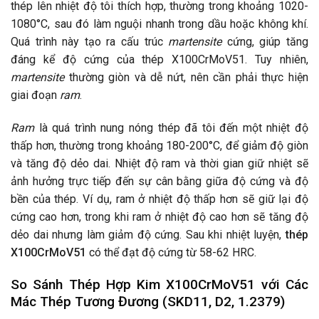
thép lên nhiệt độ tôi thích hợp, thường trong khoảng 1020-
1080°C, sau đó làm nguội nhanh trong dầu hoặc không khí.
Quá trình này tạo ra cấu trúc
martensite
cứng, giúp tăng
đáng kể độ cứng của thép X100CrMoV51. Tuy nhiên,
martensite
thường giòn và dễ nứt, nên cần phải thực hiện
giai đoạn
ram
.
Ram
là quá trình nung nóng thép đã tôi đến một nhiệt độ
thấp hơn, thường trong khoảng 180-200°C, để giảm độ giòn
và tăng độ dẻo dai. Nhiệt độ ram và thời gian giữ nhiệt sẽ
ảnh hưởng trực tiếp đến sự cân bằng giữa độ cứng và độ
bền của thép. Ví dụ, ram ở nhiệt độ thấp hơn sẽ giữ lại độ
cứng cao hơn, trong khi ram ở nhiệt độ cao hơn sẽ tăng độ
dẻo dai nhưng làm giảm độ cứng. Sau khi nhiệt luyện,
thép
X100CrMoV51
có thể đạt độ cứng từ 58-62 HRC.
So Sánh
Thép Hợp Kim X100CrMoV51
với Các
Mác Thép Tương Đương (SKD11, D2, 1.2379)