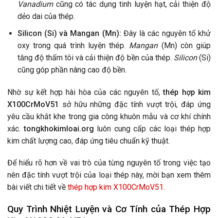
Vanadium
cũng có tác dụng tinh luyện hạt, cải thiện độ
dẻo dai của thép.
Silicon (Si) và Mangan (Mn):
Đây là các nguyên tố khử
oxy trong quá trình luyện thép.
Mangan
(Mn) còn giúp
tăng độ thấm tôi và cải thiện độ bền của thép.
Silicon
(Si)
cũng góp phần nâng cao độ bền.
Nhờ sự kết hợp hài hòa của các nguyên tố,
thép hợp kim
X100CrMoV51
sở hữu những đặc tính vượt trội, đáp ứng
yêu cầu khắt khe trong gia công khuôn mẫu và cơ khí chính
xác.
tongkhokimloai.org
luôn cung cấp các loại thép hợp
kim chất lượng cao, đáp ứng tiêu chuẩn kỹ thuật.
Để hiểu rõ hơn về vai trò của từng nguyên tố trong việc tạo
nên đặc tính vượt trội của loại thép này, mời bạn xem thêm
bài viết chi tiết về
thép hợp kim X100CrMoV51
.
Quy Trình Nhiệt Luyện và Cơ Tính của
Thép Hợp