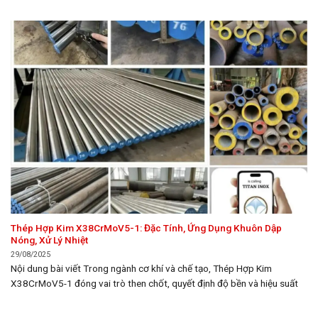
các đặc tính vượt trội của thép X8Ni9, từ thành phần hóa...
Thép Hợp Kim X38CrMoV5-1: Đặc Tính, Ứng Dụng Khuôn Dập
Nóng, Xử Lý Nhiệt
29/08/2025
Nội dung bài viết Trong ngành cơ khí và chế tạo, Thép Hợp Kim
X38CrMoV5-1 đóng vai trò then chốt, quyết định độ bền và hiệu suất
của vô số ứng dụng công nghiệp. Bài viết này thuộc chuyên mục Thép,
đi sâu vào phân tích chi tiết về thành phần hóa học, đặc tính...