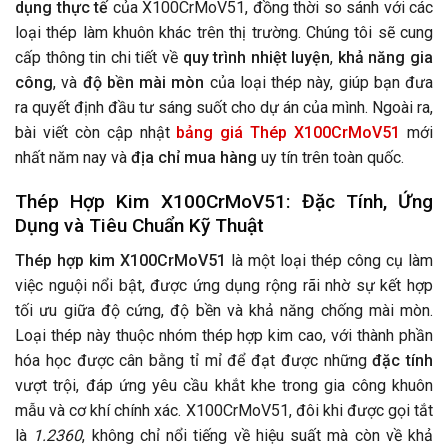
dụng thực tế
của X100CrMoV51, đồng thời so sánh với các
loại thép làm khuôn khác trên thị trường. Chúng tôi sẽ cung
cấp thông tin chi tiết về
quy trình nhiệt luyện
,
khả năng gia
công
, và
độ bền mài mòn
của loại thép này, giúp bạn đưa
ra quyết định đầu tư sáng suốt cho dự án của mình. Ngoài ra,
bài viết còn cập nhật
bảng giá Thép X100CrMoV51
mới
nhất năm nay và
địa chỉ mua hàng
uy tín trên toàn quốc.
Thép Hợp Kim X100CrMoV51: Đặc Tính, Ứng
Dụng và Tiêu Chuẩn Kỹ Thuật
Thép hợp kim X100CrMoV51
là một loại thép công cụ làm
việc nguội nổi bật, được ứng dụng rộng rãi nhờ sự kết hợp
tối ưu giữa độ cứng, độ bền và khả năng chống mài mòn.
Loại thép này thuộc nhóm thép hợp kim cao, với thành phần
hóa học được cân bằng tỉ mỉ để đạt được những
đặc tính
vượt trội, đáp ứng yêu cầu khắt khe trong gia công khuôn
mẫu và cơ khí chính xác. X100CrMoV51, đôi khi được gọi tắt
là
1.2360
, không chỉ nổi tiếng về hiệu suất mà còn về khả