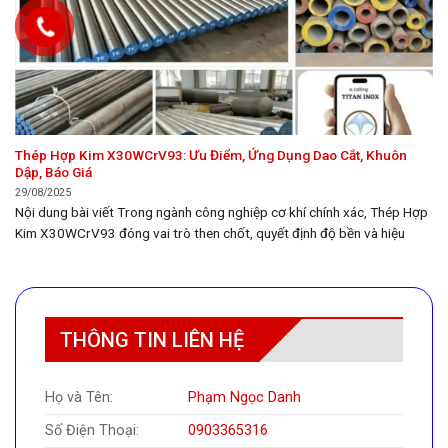
Thép Hợp Kim X30WCrV93: Ưu Điểm, Ứng Dụng Dao Cắt, Khuôn
Dập, Báo Giá
29/08/2025
Nội dung bài viết Trong ngành công nghiệp cơ khí chính xác, Thép Hợp
Kim X30WCrV93 đóng vai trò then chốt, quyết định độ bền và hiệu
suất của các chi tiết máy móc chịu tải trọng lớn. Bài viết này thuộc
chuyên mục Thép, sẽ đi sâu vào phân tích chi tiết thành phần...
THÔNG TIN LIÊN HỆ
Họ và Tên:
Phạm Ngọc Danh
Số Điện Thoại:
0903365316