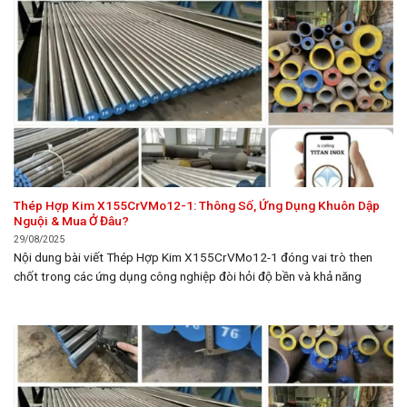
Thép Hợp Kim X155CrVMo12-1: Thông Số, Ứng Dụng Khuôn Dập
Nguội & Mua Ở Đâu?
29/08/2025
Nội dung bài viết Thép Hợp Kim X155CrVMo12-1 đóng vai trò then
chốt trong các ứng dụng công nghiệp đòi hỏi độ bền và khả năng
chống mài mòn vượt trội. Bài viết này thuộc chuyên mục Thép của
tongkhokimloai.org, đi sâu vào thành phần hóa học, đặc tính cơ lý quan
trọng, quy trình...