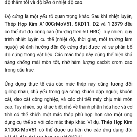
độ thấm tôi và độ bền ở nhiệt độ cao.
Độ cứng là một yếu tố quan trọng khác. Sau khi nhiệt luyện,
Thép Hợp Kim X100CrMoV51
,
SKD11
,
D2
và
1.2379
đều
có thể đạt độ cứng cao (thường trên 60 HRC). Tuy nhiên, quy
trình nhiệt luyện cụ thể (nhiệt độ, thời gian, môi trường làm
nguội) sẽ ảnh hưởng đến độ cứng đạt được và sự phân bố
độ cứng trong vật liệu. Các mác thép này cũng thể hiện khả
năng chống mài mòn tốt, nhờ hàm lượng cacbit crom cao
trong cấu trúc.
Ứng dụng thực tế của các mác thép này cũng tương đối
giống nhau, chủ yếu trong gia công khuôn dập nguội, khuôn
cắt, dao cắt công nghiệp, và các chi tiết máy chịu mài mòn
cao. Tuy nhiên, sự khác biệt nhỏ về thành phần hóa học và cơ
tính có thể khiến một mác thép phù hợp hơn cho một ứng
dụng cụ thể so với các mác thép khác. Ví dụ,
Thép Hợp Kim
X100CrMoV51
có thể được ưu tiên cho các ứng dụng đòi