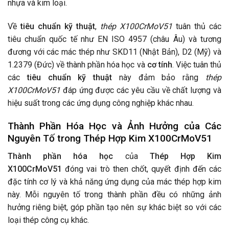
nhựa và kim loại.
Về
tiêu chuẩn kỹ thuật
,
thép X100CrMoV51
tuân thủ các
tiêu chuẩn quốc tế như EN ISO 4957 (châu Âu) và tương
đương với các mác thép như SKD11 (Nhật Bản), D2 (Mỹ) và
1.2379 (Đức) về thành phần hóa học và
cơ tính
. Việc tuân thủ
các
tiêu chuẩn kỹ thuật
này đảm bảo rằng
thép
X100CrMoV51
đáp ứng được các yêu cầu về chất lượng và
hiệu suất trong các ứng dụng công nghiệp khác nhau.
Thành Phần Hóa Học và Ảnh Hưởng của Các
Nguyên Tố trong
Thép Hợp Kim X100CrMoV51
Thành phần hóa học
của
Thép Hợp Kim
X100CrMoV51
đóng vai trò then chốt, quyết định đến các
đặc tính cơ lý và khả năng ứng dụng của mác thép hợp kim
này. Mỗi nguyên tố trong thành phần đều có những ảnh
hưởng riêng biệt, góp phần tạo nên sự khác biệt so với các
loại thép công cụ khác.