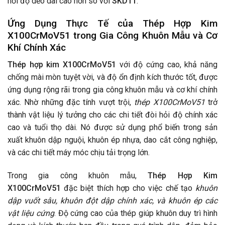
hỏi độ dẻo dai cao hơn so với
SKD11
.
Ứng Dụng Thực Tế của
Thép Hợp Kim
X100CrMoV51
trong Gia Công Khuôn Mẫu và Cơ
Khí Chính Xác
Thép hợp kim X100CrMoV51
với độ cứng cao, khả năng
chống mài mòn tuyệt vời, và độ ổn định kích thước tốt, được
ứng dụng rộng rãi trong gia công khuôn mẫu và cơ khí chính
xác. Nhờ những đặc tính vượt trội,
thép X100CrMoV51
trở
thành vật liệu lý tưởng cho các chi tiết đòi hỏi độ chính xác
cao và tuổi thọ dài. Nó được sử dụng phổ biến trong sản
xuất khuôn dập nguội, khuôn ép nhựa, dao cắt công nghiệp,
và các chi tiết máy móc chịu tải trọng lớn.
Trong gia công khuôn mẫu,
Thép Hợp Kim
X100CrMoV51
đặc biệt thích hợp cho việc chế tạo
khuôn
dập vuốt sâu, khuôn đột dập chính xác, và khuôn ép các
vật liệu cứng
. Độ cứng cao của thép giúp khuôn duy trì hình