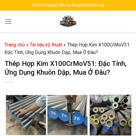
Skip
Chào mừng bạn đến với tongkhokimloai.org
to
content
Trang chủ
»
Tài liệu kỹ thuật
»
Thép Hợp Kim X100CrMoV51:
Đặc Tính, Ứng Dụng Khuôn Dập, Mua Ở Đâu?
Thép Hợp Kim X100CrMoV51: Đặc Tính,
Ứng Dụng Khuôn Dập, Mua Ở Đâu?