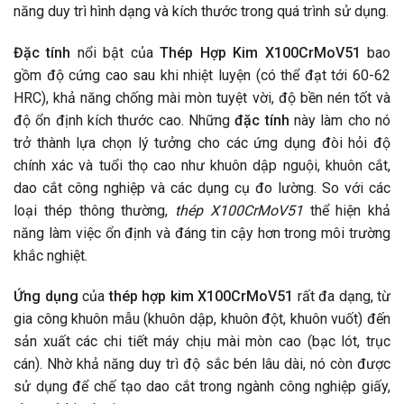
năng duy trì hình dạng và kích thước trong quá trình sử dụng.
Đặc tính
nổi bật của
Thép Hợp Kim X100CrMoV51
bao
gồm độ cứng cao sau khi nhiệt luyện (có thể đạt tới 60-62
HRC), khả năng chống mài mòn tuyệt vời, độ bền nén tốt và
độ ổn định kích thước cao. Những
đặc tính
này làm cho nó
trở thành lựa chọn lý tưởng cho các ứng dụng đòi hỏi độ
chính xác và tuổi thọ cao như khuôn dập nguội, khuôn cắt,
dao cắt công nghiệp và các dụng cụ đo lường. So với các
loại thép thông thường,
thép X100CrMoV51
thể hiện khả
năng làm việc ổn định và đáng tin cậy hơn trong môi trường
khắc nghiệt.
Ứng dụng
của
thép hợp kim X100CrMoV51
rất đa dạng, từ
gia công khuôn mẫu (khuôn dập, khuôn đột, khuôn vuốt) đến
sản xuất các chi tiết máy chịu mài mòn cao (bạc lót, trục
cán). Nhờ khả năng duy trì độ sắc bén lâu dài, nó còn được
sử dụng để chế tạo dao cắt trong ngành công nghiệp giấy,