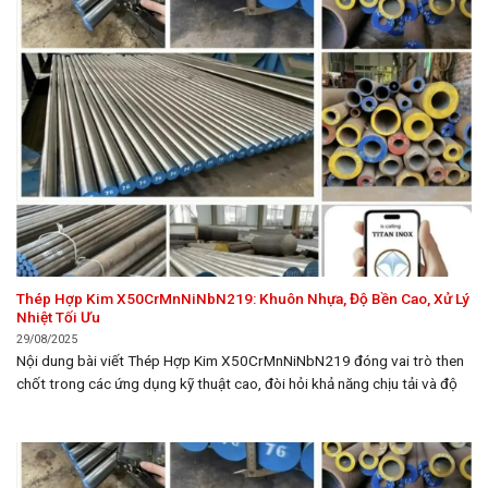
Thép Hợp Kim X50CrMnNiNbN219: Khuôn Nhựa, Độ Bền Cao, Xử Lý
Nhiệt Tối Ưu
29/08/2025
Nội dung bài viết Thép Hợp Kim X50CrMnNiNbN219 đóng vai trò then
chốt trong các ứng dụng kỹ thuật cao, đòi hỏi khả năng chịu tải và độ
bền vượt trội. Bài viết này, thuộc chuyên mục Thép, sẽ đi sâu vào phân
tích chi tiết về thành phần hóa học, tính chất cơ lý,...