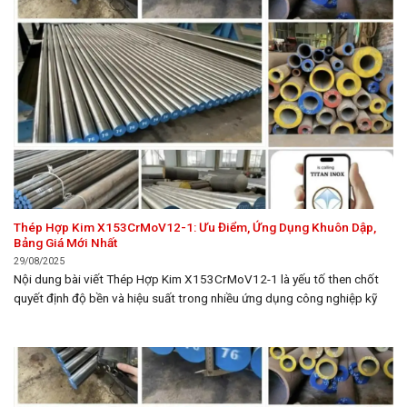
Thép Hợp Kim X153CrMoV12-1: Ưu Điểm, Ứng Dụng Khuôn Dập,
Bảng Giá Mới Nhất
29/08/2025
Nội dung bài viết Thép Hợp Kim X153CrMoV12-1 là yếu tố then chốt
quyết định độ bền và hiệu suất trong nhiều ứng dụng công nghiệp kỹ
thuật cao. Bài viết này thuộc chuyên mục Thép, sẽ cung cấp một cái
nhìn toàn diện về mác thép X153CrMoV12-1, từ thành phần hóa học,
đặc tính...