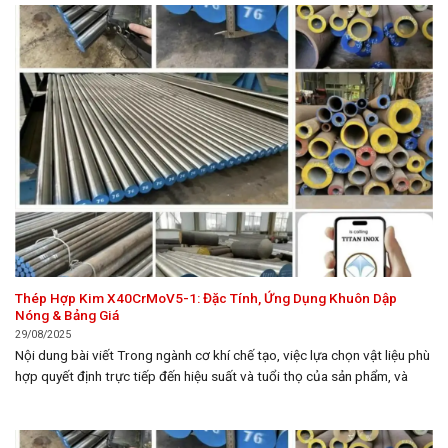
Thép Hợp Kim X40CrMoV5-1: Đặc Tính, Ứng Dụng Khuôn Dập
Nóng & Bảng Giá
29/08/2025
Nội dung bài viết Trong ngành cơ khí chế tạo, việc lựa chọn vật liệu phù
hợp quyết định trực tiếp đến hiệu suất và tuổi thọ của sản phẩm, và
Thép Hợp Kim X40CrMoV5-1 nổi lên như một giải pháp tối ưu cho các
ứng dụng đòi hỏi độ bền cao và khả năng...