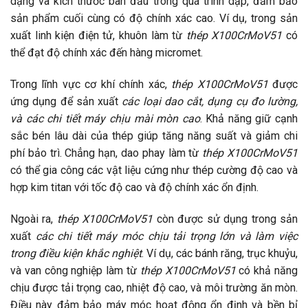
dạng và kích thước ban đầu trong quá trình dập, đảm bảo
sản phẩm cuối cùng có độ chính xác cao. Ví dụ, trong sản
xuất linh kiện điện tử, khuôn làm từ
thép X100CrMoV51
có
thể đạt độ chính xác đến hàng micromet.
Trong lĩnh vực cơ khí chính xác,
thép X100CrMoV51
được
ứng dụng để sản xuất
các loại dao cắt, dụng cụ đo lường,
và các chi tiết máy chịu mài mòn cao
. Khả năng giữ cạnh
sắc bén lâu dài của thép giúp tăng năng suất và giảm chi
phí bảo trì. Chẳng hạn, dao phay làm từ
thép X100CrMoV51
có thể gia công các vật liệu cứng như thép cường độ cao và
hợp kim titan với tốc độ cao và độ chính xác ổn định.
Ngoài ra,
thép X100CrMoV51
còn được sử dụng trong sản
xuất
các chi tiết máy móc chịu tải trọng lớn và làm việc
trong điều kiện khắc nghiệt
. Ví dụ, các bánh răng, trục khuỷu,
và van công nghiệp làm từ
thép X100CrMoV51
có khả năng
chịu được tải trọng cao, nhiệt độ cao, và môi trường ăn mòn.
Điều này đảm bảo máy móc hoạt động ổn định và bền bỉ