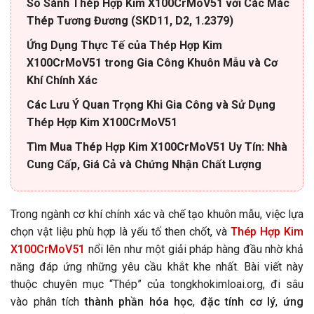
So Sánh Thép Hợp Kim X100CrMoV51 với Các Mác
Thép Tương Đương (SKD11, D2, 1.2379)
Ứng Dụng Thực Tế của Thép Hợp Kim
X100CrMoV51 trong Gia Công Khuôn Mẫu và Cơ
Khí Chính Xác
Các Lưu Ý Quan Trọng Khi Gia Công và Sử Dụng
Thép Hợp Kim X100CrMoV51
Tìm Mua Thép Hợp Kim X100CrMoV51 Uy Tín: Nhà
Cung Cấp, Giá Cả và Chứng Nhận Chất Lượng
Trong ngành cơ khí chính xác và chế tạo khuôn mẫu, việc lựa
chọn vật liệu phù hợp là yếu tố then chốt, và
Thép Hợp Kim
X100CrMoV51
nổi lên như một giải pháp hàng đầu nhờ khả
năng đáp ứng những yêu cầu khắt khe nhất. Bài viết này
thuộc chuyên mục “Thép” của tongkhokimloai.org, đi sâu
vào phân tích
thành phần hóa học
,
đặc tính cơ lý
,
ứng