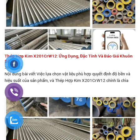
Thép Hợp Kim X201CrW12: Ứng Dụng, Đặc Tính Và Báo Giá Khuôn
Dập
29/08/2025
Nội dung bài viết Việc lựa chọn vật liệu phù hợp quyết định độ bền và
hiệu suất của sản phẩm, và Thép Hợp Kim X201CrW12 chính là chìa
khóa. Bài viết này thuộc chuyên mục Thép, đi sâu vào phân tích thành
phần hóa học độc đáo của X201CrW12, khám phá tính chất cơ...