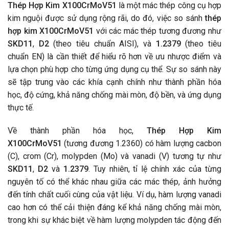
Thép Hợp Kim X100CrMoV51
là một mác thép công cụ hợp
kim nguội được sử dụng rộng rãi, do đó, việc so sánh
thép
hợp kim X100CrMoV51
với các mác thép tương đương như
SKD11
,
D2
(theo tiêu chuẩn AISI), và
1.2379
(theo tiêu
chuẩn EN) là cần thiết để hiểu rõ hơn về ưu nhược điểm và
lựa chọn phù hợp cho từng ứng dụng cụ thể. Sự so sánh này
sẽ tập trung vào các khía cạnh chính như thành phần hóa
học, độ cứng, khả năng chống mài mòn, độ bền, và ứng dụng
thực tế.
Về thành phần hóa học,
Thép Hợp Kim
X100CrMoV51
(tương đương 1.2360) có hàm lượng cacbon
(C), crom (Cr), molypden (Mo) và vanadi (V) tương tự như
SKD11
,
D2
và
1.2379
. Tuy nhiên, tỉ lệ chính xác của từng
nguyên tố có thể khác nhau giữa các mác thép, ảnh hưởng
đến tính chất cuối cùng của vật liệu. Ví dụ, hàm lượng vanadi
cao hơn có thể cải thiện đáng kể khả năng chống mài mòn,
trong khi sự khác biệt về hàm lượng molypden tác động đến