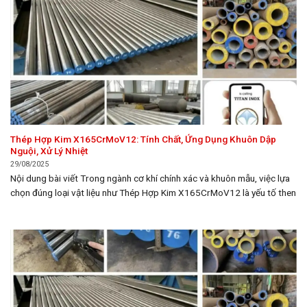
Thép Hợp Kim X165CrMoV12: Tính Chất, Ứng Dụng Khuôn Dập
Nguội, Xử Lý Nhiệt
29/08/2025
Nội dung bài viết Trong ngành cơ khí chính xác và khuôn mẫu, việc lựa
chọn đúng loại vật liệu như Thép Hợp Kim X165CrMoV12 là yếu tố then
chốt quyết định độ bền, tuổi thọ và hiệu suất của sản phẩm. Bài viết này
thuộc chuyên mục “Thép” của tongkhokimloai.org, đi sâu vào phân...