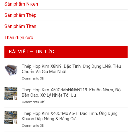
Sản phẩm Niken
Sản phẩm Thép
Sản phẩm Titan
Than điện cực
BÀI VIẾT – TIN TỨC
Thép Hợp Kim X8Ni9: Đặc Tính, Ứng Dụng LNG, Tiêu
Chuẩn Và Giá Mới Nhất
on
Comments Off
Thép
Hợp
Thép Hợp Kim X50CrMnNiNbN219: Khuôn Nhựa, Độ
Kim
Bền Cao, Xử Lý Nhiệt Tối Ưu
X8Ni9:
on
Comments Off
Đặc
Thép
Tính,
Hợp
Thép Hợp Kim X40CrMoV5-1: Đặc Tính, Ứng Dụng
Ứng
Kim
Khuôn Dập Nóng & Bảng Giá
Dụng
X50CrMnNiNbN219:
LNG,
on
Comments Off
Khuôn
Tiêu
Thép
Nhựa,